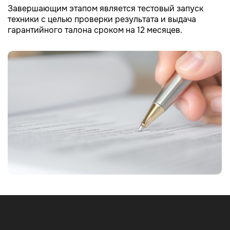
Завершающим этапом является тестовый запуск
техники с целью проверки результата и выдача
гарантийного талона сроком на 12 месяцев.
Ремонт холодильника
+
Gorenje
Ремонт кофемашины
+
Ремонт посудомоечной
Gorenje
+
машины Gorenje
Ремонт пылесоса Gorenje
500 руб.
Не морозит
Ремонт стиральной
+
+
Ремонт сушильной
Установка бытовой
500 руб.
Покрывается льдом
400 руб.
Чистка